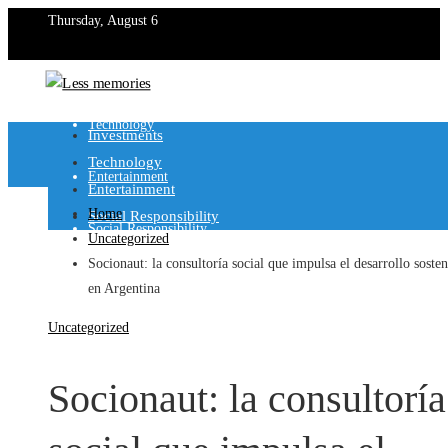
Thursday, August 6
Investments
Technology
Investments
Technology
Entertainment
Entertainment
Home
Social Responsibility
Social Responsibility
Uncategorized
Socionaut: la consultoría social que impulsa el desarrollo sosten
en Argentina
Uncategorized
Socionaut: la consultoría