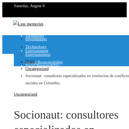
Saturday, August 8
Investments
Technology
Investments
Technology
Entertainment
Entertainment
Home
Social Responsibility
Social Responsibility
Uncategorized
Socionaut: consultores especializados en resolución de conflicto
sociales en Colombia
Uncategorized
Socionaut: consultores